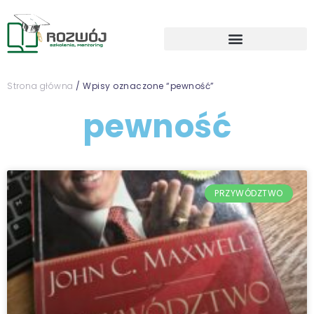
Strona główna
/ Wpisy oznaczone “pewność”
pewność
PRZYWÓDZTWO