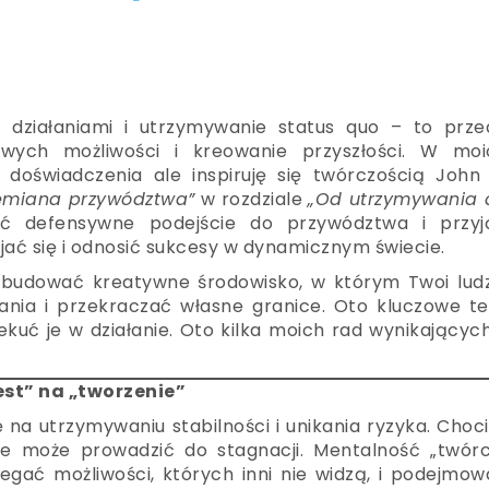
i działaniami i utrzymywanie status quo – to prze
owych możliwości i kreowanie przyszłości. W moi
doświadczenia ale inspiruję się twórczością John 
zemiana przywództwa”
w rozdziale
„Od utrzymywania 
cić defensywne podejście do przywództwa i przyj
jać się i odnosić sukcesy w dynamicznym świecie.
ak budować kreatywne środowisko, w którym Twoi lud
ania i przekraczać własne granice. Oto kluczowe te
ekuć je w działanie. Oto kilka moich rad wynikającyc
est” na „tworzenie”
ę na utrzymywaniu stabilności i unikania ryzyka. Choc
ie może prowadzić do stagnacji. Mentalność „twórc
egać możliwości, których inni nie widzą, i podejmo