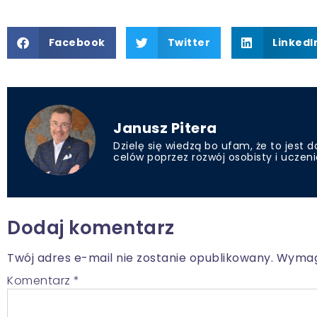
Facebook
Twitter
LinkedI
Janusz Pitera
Dzielę się wiedzą bo ufam, że to jest
celów poprzez rozwój osobisty i uczenie
Dodaj komentarz
Twój adres e-mail nie zostanie opublikowany.
Wymag
Komentarz
*