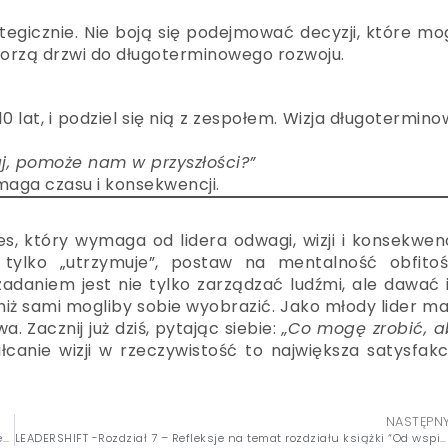
rategicznie. Nie boją się podejmować decyzji, które m
worzą drzwi do długoterminowego rozwoju.
0 lat, i podziel się nią z zespołem. Wizja długotermin
aj, pomoże nam w przyszłości?”
aga czasu i konsekwencji.
, który wymaga od lidera odwagi, wizji i konsekwenc
 tylko „utrzymuje”, postaw na mentalność obfitośc
zadaniem jest nie tylko zarządzać ludźmi, ale dawać
, niż sami mogliby sobie wyobrazić. Jako młody lider m
Zacznij już dziś, pytając siebie:
„Co mogę zrobić, a
canie wizji w rzeczywistość to największa satysfakc
NASTĘPN
LEADERSHIFT – Rozdział 5 – „Od uszczęśliwiania ludzi do stawiania przed nimi wyzwań” – Przemiana relacyjna
LEADERSHIFT -Rozdział 7 – Refleksje na temat rozdziału książki “Od wspinania się po drabinie do budowania drabiny”- Przemiana reprodukcyjna – Jak liderzy wspierają rozwój swoich współpracowników