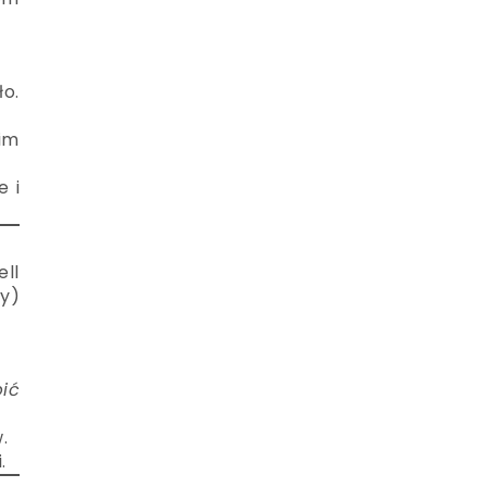
ło.
 im
e i
ll
ty)
ić
.
.