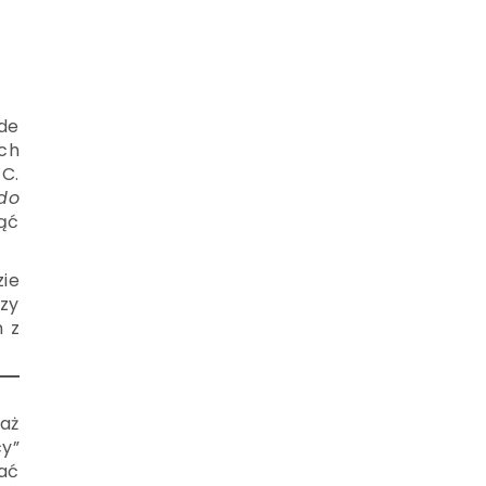
de
ch
C.
do
ąć
zie
zy
h z
iaż
y”
wać