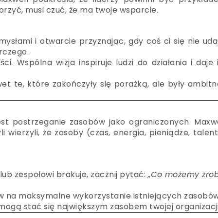
orzyć, musi czuć, że ma twoje wsparcie.
ysłami i otwarcie przyznając, gdy coś ci się nie uda
rczego.
i. Wspólna wizja inspiruje ludzi do działania i daje
wet te, które zakończyły się porażką, ale były ambitn
est postrzeganie zasobów jako ograniczonych. Maxwe
li wierzyli, że zasoby (czas, energia, pieniądze, talen
ub zespołowi brakuje, zacznij pytać:
„Co możemy zrob
w na maksymalne wykorzystanie istniejących zasobów
 mogą stać się największym zasobem twojej organizacji