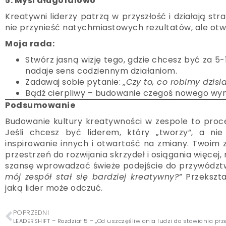
5. Myśl długofalowo
Kreatywni liderzy patrzą w przyszłość i działają st
nie przynieść natychmiastowych rezultatów, ale ot
Moja rada:
Stwórz jasną wizję tego, gdzie chcesz być za 5-1
nadaje sens codziennym działaniom.
Zadawaj sobie pytanie:
„Czy to, co robimy dzisi
Bądź cierpliwy – budowanie czegoś nowego wym
Podsumowanie
Budowanie kultury kreatywności w zespole to proces
Jeśli chcesz być liderem, który „tworzy”, a nie
inspirowanie innych i otwartość na zmiany. Twoim 
przestrzeń do rozwijania skrzydeł i osiągania więcej
szansę wprowadzać świeże podejście do przywództwa. 
mój zespół stał się bardziej kreatywny?”
Przekształ
jaką lider może odczuć.
POPRZEDNI