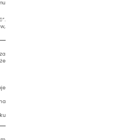
emu
”.
ów,
cza
 że
je
na
tku
em