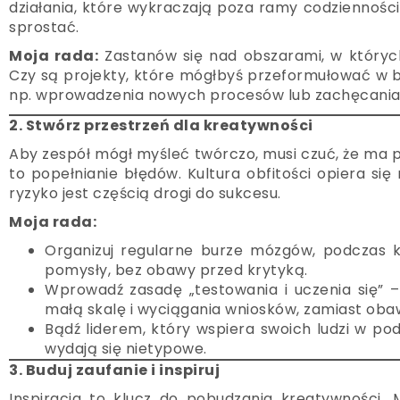
działania, które wykraczają poza ramy codziennośc
sprostać.
Moja rada:
Zastanów się nad obszarami, w któryc
Czy są projekty, które mógłbyś przeformułować w b
np. wprowadzenia nowych procesów lub zachęcania
2. Stwórz przestrzeń dla kreatywności
Aby zespół mógł myśleć twórczo, musi czuć, że ma 
to popełnianie błędów. Kultura obfitości opiera się
ryzyko jest częścią drogi do sukcesu.
Moja rada:
Organizuj regularne burze mózgów, podczas
pomysły, bez obawy przed krytyką.
Wprowadź zasadę „testowania i uczenia się”
małą skalę i wyciągania wniosków, zamiast obaw
Bądź liderem, który wspiera swoich ludzi w po
wydają się nietypowe.
3. Buduj zaufanie i inspiruj
Inspiracja to klucz do pobudzania kreatywności. 