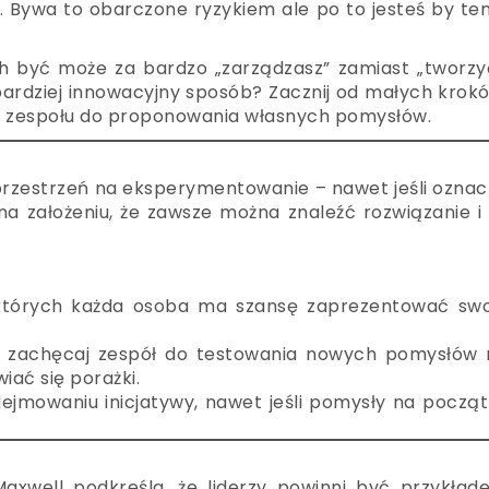
i. Bywa to obarczone ryzykiem ale po to jesteś by t
h być może za bardzo „zarządzasz” zamiast „tworzyć
ardziej innowacyjny sposób? Zacznij od małych krok
 zespołu do proponowania własnych pomysłów.
przestrzeń na eksperymentowanie – nawet jeśli ozna
 na założeniu, że zawsze można znaleźć rozwiązanie i
 których każda osoba ma szansę zaprezentować swo
 – zachęcaj zespół do testowania nowych pomysłów 
iać się porażki.
dejmowaniu inicjatywy, nawet jeśli pomysły na począ
Maxwell podkreśla, że liderzy powinni być przykład