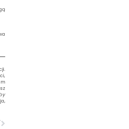
ogą
owa
ji.
i,
 im
asz
by
ja,
Y