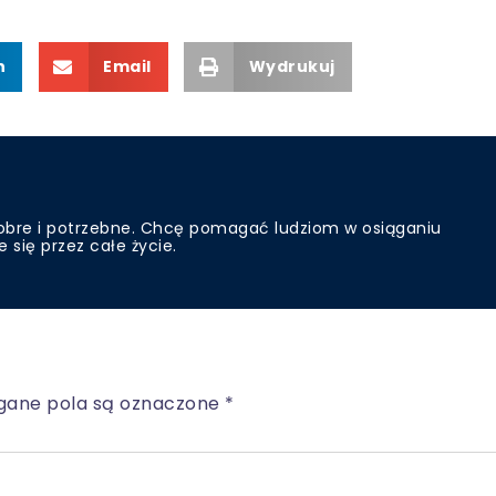
n
Email
Wydrukuj
 dobre i potrzebne. Chcę pomagać ludziom w osiąganiu
 się przez całe życie.
ane pola są oznaczone
*