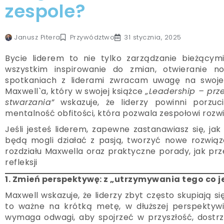
zespole?
Przywództwo
Janusz Pitera
31 stycznia, 2025
Bycie liderem to nie tylko zarządzanie bieżącym
wszystkim inspirowanie do zmian, otwieranie n
spotkaniach z liderami zwracam uwagę na swoje 
Maxwell`a, który w swojej książce
„Leadership – pr
stwarzania”
wskazuje, że liderzy powinni porzu
mentalność obfitości, która pozwala zespołowi rozwi
Jeśli jesteś liderem, zapewne zastanawiasz się, j
będą mogli działać z pasją, tworzyć nowe rozwiąz
rozdziału Maxwella oraz praktyczne porady, jak prz
refleksji
1. Zmień perspektywę: z „utrzymywania tego co j
Maxwell wskazuje, że liderzy zbyt często skupiają si
to ważne na krótką metę, w dłuższej perspektyw
wymaga odwagi, aby spojrzeć w przyszłość, dostrz