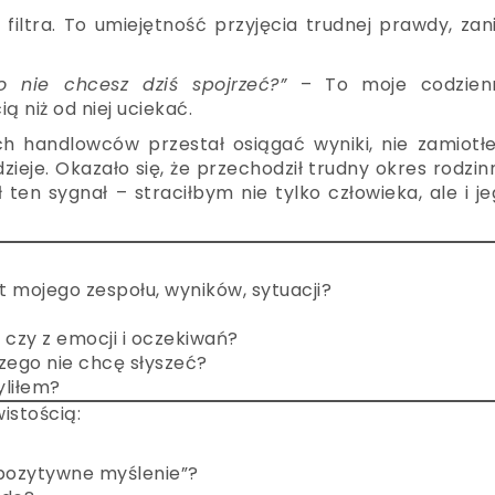
iltra. To umiejętność przyjęcia trudnej prawdy, za
o nie chcesz dziś spojrzeć?”
– To moje codzien
ą niż od niej uciekać.
h handlowców przestał osiągać wyniki, nie zamiotł
ieje. Okazało się, że przechodził trudny okres rodzin
en sygnał – straciłbym nie tylko człowieka, ale i j
at mojego zespołu, wyników, sytuacji?
 czy z emocji i oczekiwań?
czego nie chcę słyszeć?
yliłem?
istością:
 „pozytywne myślenie”?