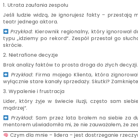
1. Utrata zaufania zespołu
Jeśli ludzie widzą, że ignorujesz fakty – przesta
teatr jednego aktora.
Przykład:
Kierownik regionalny, który ignorował 
typu „idziemy po rekord”. Zespół przestał go słuch
skrócie.
2. Nietrafione decyzje
Brak analizy faktów to prosta droga do złych decyzji.
Przykład:
Firma mojego Klienta, która zignorowa
wyłącznie stare kanały sprzedaży. Skutki? Zamknięte 
3. Wypalenie i frustracja
Lider, który żyje w świecie iluzji, często sam sieb
mądrzej”.
Przykład:
Sam przez lata brałem na siebie za du
mentorem uświadomiła mi, że nie zauważałem, że zes
Czym dla mnie – lidera – jest dostrzeganie rzeczy