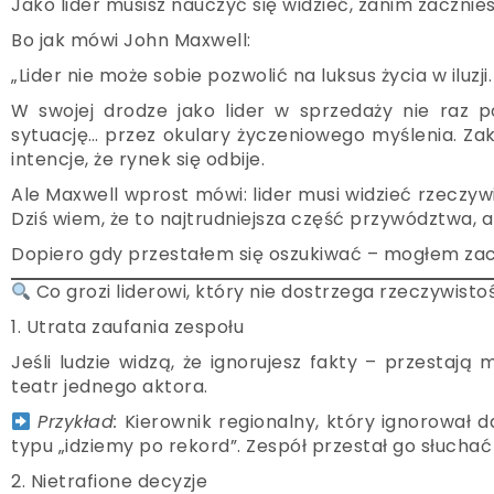
Jako lider musisz nauczyć się widzieć, zanim zacznie
Bo jak mówi John Maxwell:
„Lider nie może sobie pozwolić na luksus życia w iluzji
W swojej drodze jako lider w sprzedaży nie raz p
sytuację… przez okulary życzeniowego myślenia. Zakł
intencje, że rynek się odbije.
Ale Maxwell wprost mówi: lider musi widzieć rzeczywis
Dziś wiem, że to najtrudniejsza część przywództwa, a
Dopiero gdy przestałem się oszukiwać – mogłem za
Co grozi liderowi, który nie dostrzega rzeczywisto
1. Utrata zaufania zespołu
Jeśli ludzie widzą, że ignorujesz fakty – przesta
teatr jednego aktora.
Przykład:
Kierownik regionalny, który ignorował 
typu „idziemy po rekord”. Zespół przestał go słuchać 
2. Nietrafione decyzje