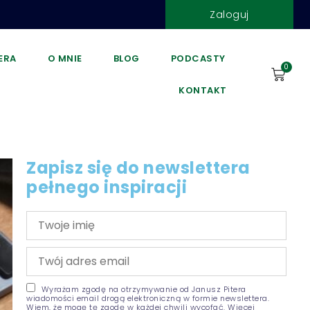
Zaloguj
DERA
O MNIE
BLOG
PODCASTY
0
KONTAKT
Zapisz się do newslettera
pełnego inspiracji
Wyrażam zgodę na otrzymywanie od Janusz Pitera
wiadomości email drogą elektroniczną w formie newslettera.
Wiem, że mogę tę zgodę w każdej chwili wycofać. Więcej