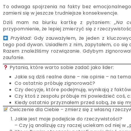
To odwaga spojrzenia na fakty bez emocjonalnego f
zamieni się w jeszcze trudniejsze konsekwencje.
Dziś mam na biurku kartkę z pytaniem:
„Na c
przypomnienie, że lepiej zmierzyć się z rzeczywistości
Przykład:
Gdy zauważyłem, że jeden z kluczowyc
tego pod dywan. Usiadłem z nim, zapytałem, co się dz
Razem znaleźliśmy rozwiązanie. Gdybym zignorował t
zaufanie.
Pytania, które warto sobie zadać jako lider:
Jakie są dziś realne dane – nie opinie – na tem
Co ostatnio próbuję zignorować?
Czy decyzje, które podejmuję, wynikają z faktów
Czy ktoś z zespołu próbuje mi powiedzieć coś, 
Kiedy ostatnio przyznałem przed sobą, że się m
Ćwiczenie dla Ciebie – zmierz się z własną rzeczyw
Jakie jest moje podejście do rzeczywistości?
– Czy ją analizuję czy raczej uciekam od niej w