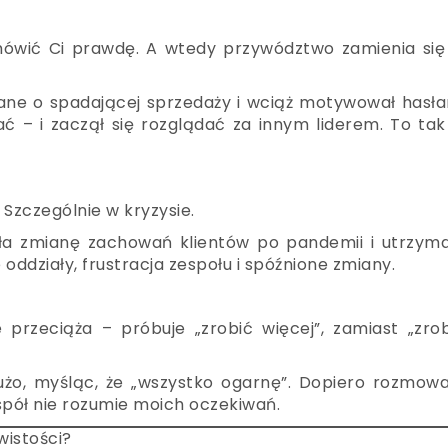
ją mówić Ci prawdę. A wtedy przywództwo zamienia si
dane o spadającej sprzedaży i wciąż motywował hasł
ać – i zaczął się rozglądać za innym liderem. To ta
 Szczególnie w kryzysie.
ła zmianę zachowań klientów po pandemii i utrzyma
oddziały, frustracja zespołu i spóźnione zmiany.
ie przeciąża – próbuje „zrobić więcej”, zamiast „zro
żo, myśląc, że „wszystko ogarnę”. Dopiero rozmowa
pół nie rozumie moich oczekiwań.
wistości?