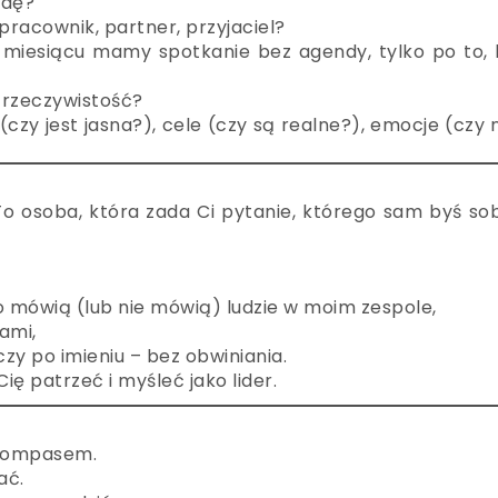
wdę?
racownik, partner, przyjaciel?
 miesiącu mamy spotkanie bez agendy, tylko po to, 
 rzeczywistość?
(czy jest jasna?), cele (czy są realne?), emocje (czy 
 To osoba, która zada Ci pytanie, którego sam byś so
o mówią (lub nie mówią) ludzie w moim zespole,
ami,
y po imieniu – bez obwiniania.
ę patrzeć i myśleć jako lider.
 kompasem.
ać.