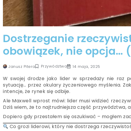
Dostrzeganie rzeczywist
obowiązek, nie opcja… 
Przywództwo
Janusz Pitera
14 maja, 2025
W swojej drodze jako lider w sprzedaży nie raz p
sytuację… przez okulary życzeniowego myślenia. Zakł
intencje, że rynek się odbije.
Ale Maxwell wprost mówi: lider musi widzieć rzeczywis
Dziś wiem, że to najtrudniejsza część przywództwa, a
Dopiero gdy przestałem się oszukiwać – mogłem za
Co grozi liderowi, który nie dostrzega rzeczywisto