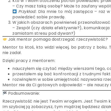
Kto w Twoim otoczeniu potrafi powiedzieć pra
– Czy masz taką osobę? Może to zaufany współp
Przykład:
Dla mnie to mój zastępca – raz w
powiedzieć sobie prawdę.
W jakich obszarach powinieneś przeanalizować
– Zespół (czy działa efektywnie?), komunikacja 
zamiatam stresu pod dywan?)
Jak mentor pomaga dostrzegać rzeczywistość?
Mentor to ktoś, kto widzi więcej, bo patrzy z boku.
nie zadał.
Dzięki pracy z mentorem:
nauczyłem się czytać między wierszami tego, c
przestałem się bać konfrontacji z trudnymi fakt
rozwinąłem w sobie umiejętność nazywania rzecz
Mentor nie da Ci gotowych odpowiedzi – ale nauczy Ci
Podsumowanie:
Rzeczywistość nie jest Twoim wrogiem. Jest Twoim
Im szybciej ją zobaczysz, tym mądrzej będziesz dział