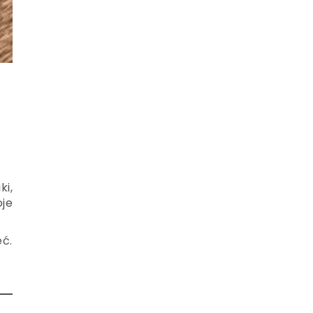
i,
oje
eć.