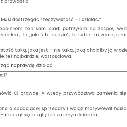
sz prowadzić.
. Musi dostrzegać rzeczywistość – i działać.”
opełniłem ten sam błąd: patrzyłem na zespół, wynik
adałem, że „jakoś to będzie”, że ludzie zrozumieją m
tość taką, jaka jest – nie taką, jaką chciałby ją widzi
le też najbardziej wartościowa.
cząć naprawdę działać.
ści?
ją mówić Ci prawdę. A wtedy przywództwo zamienia si
dane o spadającej sprzedaży i wciąż motywował hasł
– i zaczął się rozglądać za innym liderem.