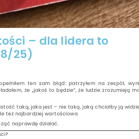
ości – dla lidera to
(8/25)
opełniłem ten sam błąd: patrzyłem na zespół, wynik
adałem, że „jakoś to będzie”, że ludzie zrozumieją m
tość taką, jaka jest – nie taką, jaką chciałby ją widzi
le też najbardziej wartościowa.
cząć naprawdę działać.
ści?