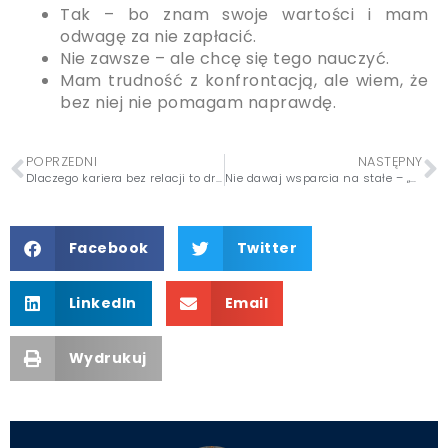
Tak – bo znam swoje wartości i mam
odwagę za nie zapłacić.
Nie zawsze – ale chcę się tego nauczyć.
Mam trudność z konfrontacją, ale wiem, że
bez niej nie pomagam naprawdę.
POPRZEDNI
NASTĘPNY
Dlaczego kariera bez relacji to droga donikąd? (19/25)
Nie dawaj wsparcia na stałe – „wypożyczaj” je mądrze (21/25)
Facebook
Twitter
LinkedIn
Email
Wydrukuj