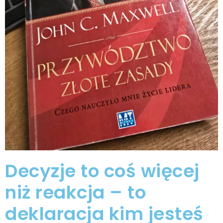
Decyzje to coś więcej
niż reakcja – to
deklaracja kim jesteś