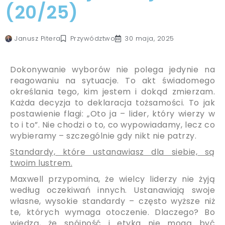
(20/25)
Przywództwo
Janusz Pitera
30 maja, 2025
Dokonywanie wyborów nie polega jedynie na
reagowaniu na sytuacje. To akt świadomego
określania tego, kim jestem i dokąd zmierzam.
Każda decyzja to deklaracja tożsamości. To jak
postawienie flagi: „Oto ja – lider, który wierzy w
to i to”. Nie chodzi o to, co wypowiadamy, lecz co
wybieramy – szczególnie gdy nikt nie patrzy.
Standardy, które ustanawiasz dla siebie, są
twoim lustrem.
Maxwell przypomina, że wielcy liderzy nie żyją
według oczekiwań innych. Ustanawiają swoje
własne, wysokie standardy – często wyższe niż
te, których wymaga otoczenie. Dlaczego? Bo
wiedzą, że spójność i etyka nie mogą być