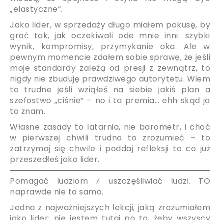
„elastyczne”.
Jako lider, w sprzedaży długo miałem pokusę, by
grać tak, jak oczekiwali ode mnie inni: szybki
wynik, kompromisy, przymykanie oka. Ale w
pewnym momencie zdałem sobie sprawę, że jeśli
moje standardy zależą od presji z zewnątrz, to
nigdy nie zbuduję prawdziwego autorytetu. Wiem
to trudne jeśli wziąłeś na siebie jakiś plan a
szefostwo „ciśnie” – no i ta premia… ehh skąd ja
to znam.
Własne zasady to latarnia, nie barometr, i choć
w pierwszej chwili trudno to zrozumieć – to
zatrzymaj się chwile i poddaj refleksji to co już
przeszedłeś jako lider.
Pomagać ludziom ≠ uszczęśliwiać ludzi. TO
naprawde nie to samo.
Jedna z najważniejszych lekcji, jaką zrozumiałem
jako lider: nie jestem tutaj po to, żeby wszyscy