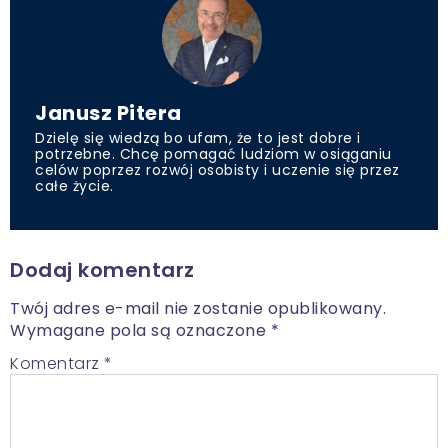
Janusz Pitera
Dzielę się wiedzą bo ufam, że to jest dobre i
potrzebne. Chcę pomagać ludziom w osiąganiu
celów poprzez rozwój osobisty i uczenie się przez
całe życie.
Dodaj komentarz
Twój adres e-mail nie zostanie opublikowany.
Wymagane pola są oznaczone
*
Komentarz
*