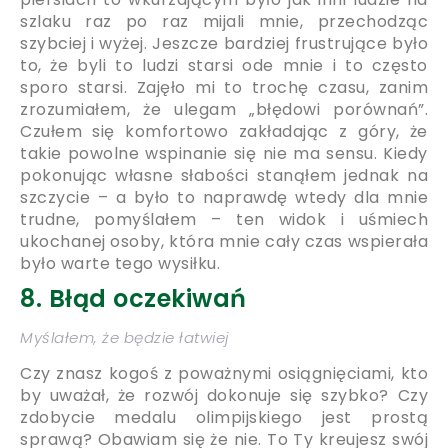
szlaku raz po raz mijali mnie, przechodząc
szybciej i wyżej. Jeszcze bardziej frustrujące było
to, że byli to ludzi starsi ode mnie i to często
sporo starsi. Zajęło mi to trochę czasu, zanim
zrozumiałem, że ulegam „błędowi porównań”.
Czułem się komfortowo zakładając z góry, że
takie powolne wspinanie się nie ma sensu. Kiedy
pokonując własne słabości stanąłem jednak na
szczycie – a było to naprawdę wtedy dla mnie
trudne, pomyślałem – ten widok i uśmiech
ukochanej osoby, która mnie cały czas wspierała
było warte tego wysiłku.
8. Błąd oczekiwań
Myślałem, że będzie łatwiej
Czy znasz kogoś z poważnymi osiągnięciami, kto
by uważał, że rozwój dokonuje się szybko? Czy
zdobycie medalu olimpijskiego jest prostą
sprawą? Obawiam się że nie. To Ty kreujesz swój