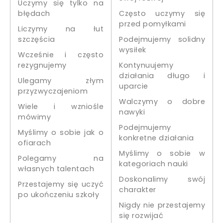
Uczymy się tylko na
błędach
Często uczymy się
przed pomyłkami
Liczymy na łut
szczęścia
Podejmujemy solidny
wysiłek
Wcześnie i często
rezygnujemy
Kontynuujemy
działania długo i
Ulegamy złym
uparcie
przyzwyczajeniom
Walczymy o dobre
Wiele i wzniośle
nawyki
mówimy
Podejmujemy
Myślimy o sobie jak o
konkretne działania
ofiarach
Myślimy o sobie w
Polegamy na
kategoriach nauki
własnych talentach
Doskonalimy swój
Przestajemy się uczyć
charakter
po ukończeniu szkoły
Nigdy nie przestajemy
się rozwijać