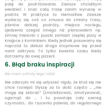
pasji do podróżowania. Zawsze chciałbym
wiedzieć i znać całą trasę zanim wyruszę w
podróż. W praktyce to niemożliwe. Zawsze
wydarzy się coś co zmusza do zmiany trasy,
planów dalszej podróży, miejsca noclegu,
zjedzenia czegoś innego niż planowałem np.
zimnej mielonki z puszki zamiast ciepłej pizzy w
knajpce z kominkiem. Kiedy jednak posuwamy się
naprzód to dalsza droga stopniowe się przed
nami odkrywa. To tylko kwestia czasu kiedy
dotrzemy do owej pizzerii.
6. Błąd braku inspiracji
Nie mam ochoty tego robić
Nie zdarzyło mi się usłyszeć nigdy, że ktoś się nie
chce rozwijać Słyszę za to dość często … „nie
mogę się zebrać” (zmobilizować, zmotywować,
ogarnąć do … i tu powstaje cały szereg
czynności… do rzucenia palenia, do regularnego