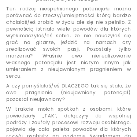
Ten rodzaj niespełnionego potencjału można
porównać do rzeczy/umiejętności którą bardzo
chciałaś/eś zrobić w życiu ale się nie spełniło. Z
pewnością istniało wiele powodów dla których
wytłumaczyłaś/eś sobie, że nie nauczyłaś się
grać na gitarze, jeździć na nartach czy
zrealizować swoich pasji. Pozostały tylko
marzenia? Właśnie owo nierealizowanie
własnego potencjału jest niczym innym jak
umieraniem z nieujawnionym pragnieniem w
sercu.
A czy pomyślałaś/eś DLACZEGO tak się stało, że
owe pragnienia (nieujawniony potencjał)
pozostał nieujawniony?
W trakcie moich spotkań z osobami, które
powiedziały „TAK”, dołączyły do wspólnej
podróży i zaufały procesowi rozwoju osobistego,
pojawia się cała paleta powodów dla których
rozwój osobisty na poziomie świadomym do