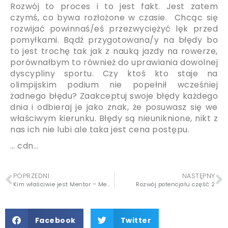
Rozwój to proces i to jest fakt. Jest zatem
czymś, co bywa rozłożone w czasie. Chcąc się
rozwijać powinnaś/eś przezwyciężyć lęk przed
pomyłkami. Bądź przygotowana/y na błędy bo
to jest trochę tak jak z nauką jazdy na rowerze,
porównałbym to również do uprawiania dowolnej
dyscypliny sportu. Czy ktoś kto staje na
olimpijskim podium nie popełnił wcześniej
żadnego błędu? Zaakceptuj swoje błędy każdego
dnia i odbieraj je jako znak, że posuwasz się we
właściwym kierunku. Błędy są nieuniknione, nikt z
nas ich nie lubi ale taka jest cena postępu.
… cdn…
POPRZEDNI
NASTĘPNY
Kim właściwie jest Mentor – Mentorem czy męczennikiem? – część 3
Rozwój potencjału część 2
Facebook
Twitter