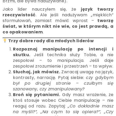
brzmi, ale bywa nadużywane).
Jako lider nauczyłem się, że
język tworzy
rzeczywistość
. Ale jeśli nadużywam „miękkich”
sformułowań, zamiast mówić wprost –
tworzę
świat, w którym nikt nie wie, co jest prawdą, a
co opakowaniem
.
Trzy dobre rady dla młodych liderów
Rozpoznaj manipulację po intencji i
skutku.
Jeśli technika służy Tobie, a nie
zespołowi – to manipulacja. Jeśli daje
zespołowi zrozumienie i przestrzeń – to wpływ.
Słuchaj, jak mówisz.
Zwracaj uwagę na język,
kontrasty, narrację. Pytaj siebie:
czy gdybym
był po drugiej stronie – czułbym się
szanowany, czy zmanipulowany?
Broń się pytaniami.
Gdy masz wrażenie, że
ktoś stosuje wobec Ciebie manipulację – nie
reaguj od razu. Zapytaj:
„Co dokładnie masz
na myśli?”, „Na czym to się opiera?”, „Czy