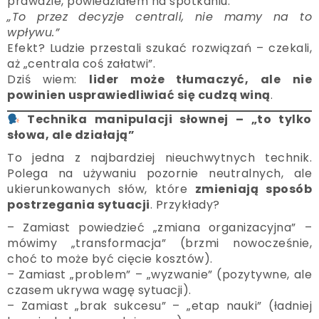
prawdzie, powiedziałem na spotkaniu:
„To przez decyzje centrali, nie mamy na to
wpływu.”
Efekt? Ludzie przestali szukać rozwiązań – czekali,
aż „centrala coś załatwi”.
Dziś wiem:
lider może tłumaczyć, ale nie
powinien usprawiedliwiać się cudzą winą
.
Technika manipulacji słownej – „to tylko
słowa, ale działają”
To jedna z najbardziej nieuchwytnych technik.
Polega na używaniu pozornie neutralnych, ale
ukierunkowanych słów, które
zmieniają sposób
postrzegania sytuacji
. Przykłady?
– Zamiast powiedzieć „zmiana organizacyjna” –
mówimy „transformacja” (brzmi nowocześnie,
choć to może być cięcie kosztów).
– Zamiast „problem” – „wyzwanie” (pozytywne, ale
czasem ukrywa wagę sytuacji).
– Zamiast „brak sukcesu” – „etap nauki” (ładniej