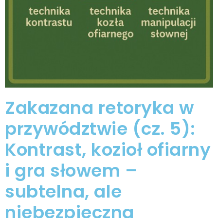
Zakazana retoryka w
przywództwie (cz. 5):
Kontrast, kozioł ofiarny
i gra słowem –
subtelna, ale
niebezpieczna