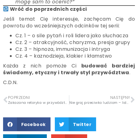
mogę sam to ocenić?”
Wróć do poprzednich części
Jeśli temat Cię interesuje, zachęcam Cię do
powrotu do wcześniejszych odcinków tej serii:
Cz. 1 – o sile pytań i roli lidera jako słuchacza
Cz. 2 – atrakcyjność, charyzma, presja grupy
Cz. 3 – hipnoza, immunizacja i intryga
Cz. 4 – kaznodzieja, klakier i kłamstwo
Każda z nich pomoże Ci
budować bardziej
świadomy, etyczny i trwały styl przywództwa
.
C.D.N.
POPRZEDNI
NASTĘPNY
Zakazana retoryka w przywództwie (cz. 4): kaznodzieja, klakier i kłamstwo – czyli jak nieświadomie tracimy zaufanie zespołu
Nie graj przeciwko ludziom – liderze, uważaj na niszczenie, obraz wroga i plotki! (cz. 6)
Facebook
Twitter