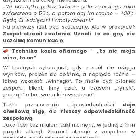
„Na początku pokaż ludziom cele z zeszłego roku
zwiększone o 50%, a potem daj im realne – +20%.
Będą Ci wdzięczni i zmotywowani.”
Na pierwszy rzut oka: skuteczne. Ale w praktyce?
Zespół stracił zaufanie. Uznali to za grę, nie
uczciwą komunikację
.
Technika kozła ofiarnego – „to nie moja
wina, to on”
W trudnych sytuacjach, gdy zespół nie osiąga
wyników, projekt się opóźnia, a napięcie rośnie –
łatwo wskazać „winnego”. To może być członek
zespołu, klient, inny dział, a czasem „rynek”,
„zarząd” albo „warunki zewnętrzne”.
Takie przenoszenie odpowiedzialności
daje
chwilową ulgę
, ale
niszczy odpowiedzialność
zespołową
.
Jako lider też miałem taki moment. W jednej z firm
projekt utknął. Zamiast stanąć z zespołem w