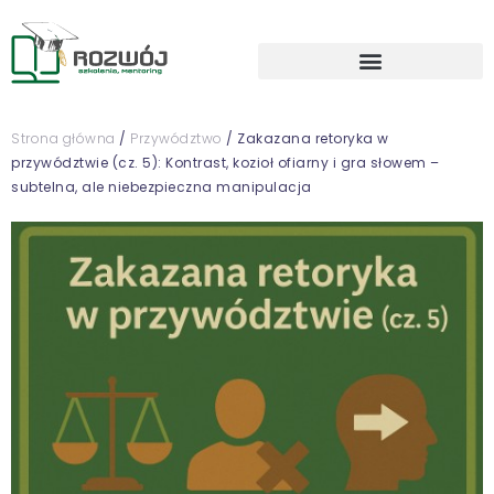
Strona główna
/
Przywództwo
/ Zakazana retoryka w
przywództwie (cz. 5): Kontrast, kozioł ofiarny i gra słowem –
subtelna, ale niebezpieczna manipulacja