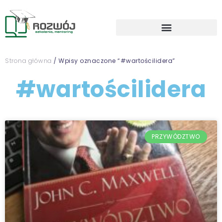
Strona główna
/ Wpisy oznaczone “#wartościlidera”
#wartościlidera
PRZYWÓDZTWO