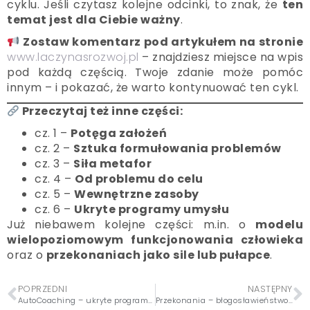
cyklu. Jeśli czytasz kolejne odcinki, to znak, że
ten
temat jest dla Ciebie ważny
.
Zostaw komentarz pod artykułem na stronie
www.laczynasrozwoj.pl
– znajdziesz miejsce na wpis
pod każdą częścią. Twoje zdanie może pomóc
innym – i pokazać, że warto kontynuować ten cykl.
Przeczytaj też inne części:
cz. 1 –
Potęga założeń
cz. 2 –
Sztuka formułowania problemów
cz. 3 –
Siła metafor
cz. 4 –
Od problemu do celu
cz. 5 –
Wewnętrzne zasoby
cz. 6 –
Ukryte programy umysłu
Już niebawem kolejne części: m.in. o
modelu
wielopoziomowym funkcjonowania człowieka
oraz o
przekonaniach jako sile lub pułapce
.
POPRZEDNI
NASTĘPNY
AutoCoaching – ukryte programy umysłu
Przekonania – błogosławieństwo czy przekleństwo?