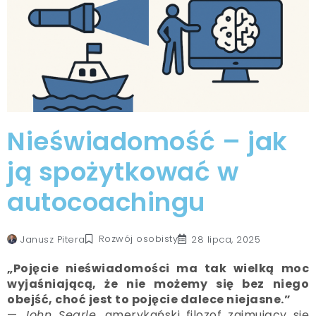
Nieświadomość – jak
ją spożytkować w
autocoachingu
Rozwój osobisty
Janusz Pitera
28 lipca, 2025
„Pojęcie nieświadomości ma tak wielką moc
wyjaśniającą, że nie możemy się bez niego
obejść, choć jest to pojęcie dalece niejasne.”
—
John Searle
, amerykański filozof zajmujący się