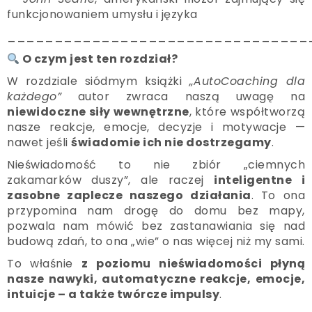
funkcjonowaniem umysłu i języka
________________________________
O czym jest ten rozdział?
W rozdziale siódmym książki
„AutoCoaching dla
każdego”
autor zwraca naszą uwagę na
niewidoczne siły wewnętrzne
, które współtworzą
nasze reakcje, emocje, decyzje i motywacje —
nawet jeśli
świadomie ich nie dostrzegamy
.
Nieświadomość to nie zbiór „ciemnych
zakamarków duszy”, ale raczej
inteligentne i
zasobne zaplecze naszego działania
. To ona
przypomina nam drogę do domu bez mapy,
pozwala nam mówić bez zastanawiania się nad
budową zdań, to ona „wie” o nas więcej niż my sami.
To właśnie
z poziomu nieświadomości płyną
nasze nawyki, automatyczne reakcje, emocje,
intuicje – a także twórcze impulsy
.