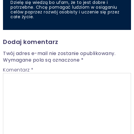
Dzielę się wiedzą bo ufam, że to jest dobre i
potrzebne. Chcę pomagać ludziom w osiąganiu
celów poprzez rozwój osobisty i uczenie się przez
całe życie.
Dodaj komentarz
Twój adres e-mail nie zostanie opublikowany.
Wymagane pola są oznaczone
*
Komentarz
*