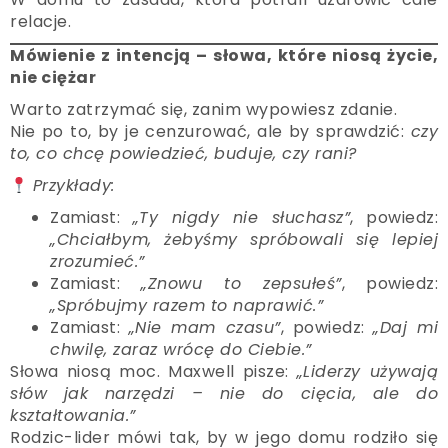
relacje.
Mówienie z intencją – słowa, które niosą życie,
nie ciężar
Warto zatrzymać się, zanim wypowiesz zdanie.
Nie po to, by je cenzurować, ale by sprawdzić:
czy
to, co chcę powiedzieć, buduje, czy rani?
Przykłady:
Zamiast:
„Ty nigdy nie słuchasz”
, powiedz:
„Chciałbym, żebyśmy spróbowali się lepiej
zrozumieć.”
Zamiast:
„Znowu to zepsułeś”
, powiedz:
„Spróbujmy razem to naprawić.”
Zamiast:
„Nie mam czasu”
, powiedz:
„Daj mi
chwilę, zaraz wrócę do Ciebie.”
Słowa niosą moc. Maxwell pisze:
„Liderzy używają
słów jak narzędzi – nie do cięcia, ale do
kształtowania.”
Rodzic-lider mówi tak, by w jego domu rodziło się