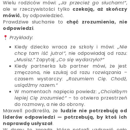
Wielu rodziców mówi:
„Ja przecież go słucham!”
,
ale w rzeczywistości tylko
czekają, aż skończy
mówić
, by odpowiedzieć.
Prawdziwe słuchanie to
chęć zrozumienia, nie
odpowiedzi
.
Przykłady:
Kiedy dziecko wraca ze szkoły i mówi:
„Nie
chcę tam iść jutro!”
, nie odpowiadaj od razu:
„Musisz.”
Zapytaj:
„Co się wydarzyło?”
Kiedy partnerka lub partner mówi, że jest
zmęczona, nie szukaj od razu rozwiązania –
czasem wystarczy:
„Rozumiem Cię. Chodź,
usiądźmy razem.”
W momentach napięcia powiedz:
„Chciałbym
lepiej Cię zrozumieć”
– to otwiera przestrzeń
do rozmowy, a nie do obrony.
Maxwell podkreśla, że
ludzie nie potrzebują od
liderów odpowiedzi — potrzebują, by ktoś ich
naprawdę usłyszał
.
W domu to zasada, która potrafi uzdrowić całe