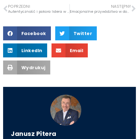
POPRZEDNI
NASTĘPNY
Autentyczność i pokora lidera w rodzinie – sztuka bycia sobą bez masek 4/10
Emocjonalne przywództwo w domu – jak regulować emocje i prowadzić przez spokój 6/10
Facebook
Twitter
LinkedIn
Email
Wydrukuj
Janusz Pitera