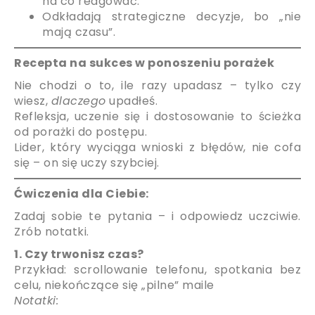
na co reagować.
Odkładają strategiczne decyzje, bo „nie
mają czasu”.
Recepta na sukces w ponoszeniu porażek
Nie chodzi o to, ile razy upadasz – tylko czy
wiesz,
dlaczego
upadłeś.
Refleksja, uczenie się i dostosowanie to ścieżka
od porażki do postępu.
Lider, który wyciąga wnioski z błędów, nie cofa
się – on się uczy szybciej.
Ćwiczenia dla Ciebie:
Zadaj sobie te pytania – i odpowiedz uczciwie.
Zrób notatki.
1. Czy trwonisz czas?
Przykład: scrollowanie telefonu, spotkania bez
celu, niekończące się „pilne” maile
Notatki: