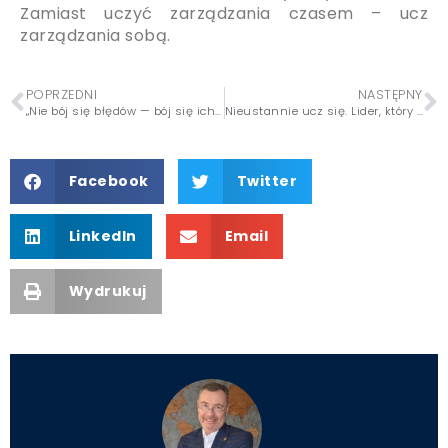
Zamiast uczyć zarządzania czasem – ucz
zarządzania sobą.
POPRZEDNI
NASTĘPNY
„Nie bój się błędów — bój się ich nie zauważać” (12/25)
Nieustannie ucz się. Lider, który przestaje się uczyć – przestaje prowadzić (14/25)
Facebook
Twitter
LinkedIn
Email
Wydrukuj