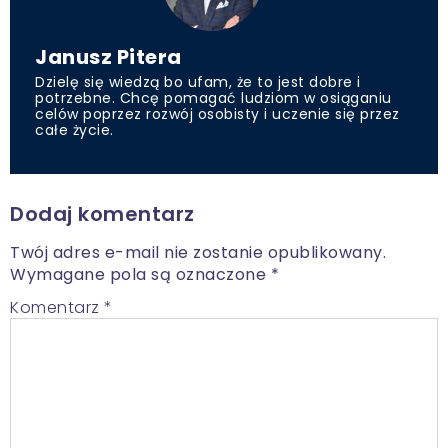
Janusz Pitera
Dzielę się wiedzą bo ufam, że to jest dobre i
potrzebne. Chcę pomagać ludziom w osiąganiu
celów poprzez rozwój osobisty i uczenie się przez
całe życie.
Dodaj komentarz
Twój adres e-mail nie zostanie opublikowany.
Wymagane pola są oznaczone
*
Komentarz
*