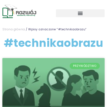
Strona główna
/ Wpisy oznaczone “#technikaobrazu”
#technikaobrazu
PRZYWÓDZTWO