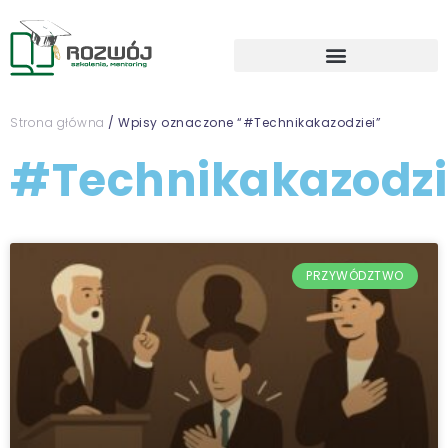
Strona główna
/ Wpisy oznaczone “#Technikakazodziei”
#Technikakazodzi
PRZYWÓDZTWO