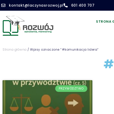
kontakt@laczynasrozwoj.pl
601 400 707
STRONA 
Strona główna
/ Wpisy oznaczone “#komunikacja lidera”
#
PRZYWÓDZTWO