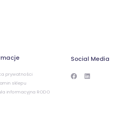
ormacje
Social Media
yka prywatności
amin sklepu
ula informacyjna RODO