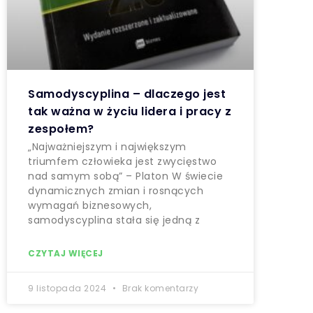
Samodyscyplina – dlaczego jest
tak ważna w życiu lidera i pracy z
zespołem?
„Najważniejszym i największym
triumfem człowieka jest zwycięstwo
nad samym sobą” – Platon W świecie
dynamicznych zmian i rosnących
wymagań biznesowych,
samodyscyplina stała się jedną z
CZYTAJ WIĘCEJ
9 listopada 2024
Brak komentarzy