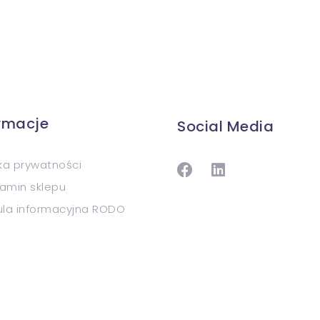
ormacje
Social Media
yka prywatności
amin sklepu
ula informacyjna RODO