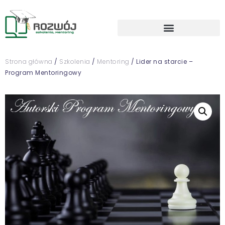
Strona główna
/
Szkolenia
/
Mentoring
/ Lider na starcie –
Program Mentoringowy