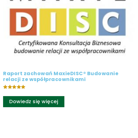
Raport zachowań MaxieDISC® Budowanie
relacji ze współpracownikami
Oceniono
5.00
Dowiedz się więcej
na 5