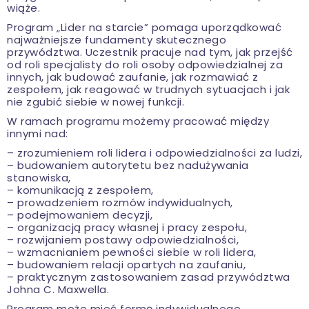
wiąże.
Program „Lider na starcie” pomaga uporządkować
najważniejsze fundamenty skutecznego
przywództwa. Uczestnik pracuje nad tym, jak przejść
od roli specjalisty do roli osoby odpowiedzialnej za
innych, jak budować zaufanie, jak rozmawiać z
zespołem, jak reagować w trudnych sytuacjach i jak
nie zgubić siebie w nowej funkcji.
W ramach programu możemy pracować między
innymi nad:
– zrozumieniem roli lidera i odpowiedzialności za ludzi,
– budowaniem autorytetu bez nadużywania
stanowiska,
– komunikacją z zespołem,
– prowadzeniem rozmów indywidualnych,
– podejmowaniem decyzji,
– organizacją pracy własnej i pracy zespołu,
– rozwijaniem postawy odpowiedzialności,
– wzmacnianiem pewności siebie w roli lidera,
– budowaniem relacji opartych na zaufaniu,
– praktycznym zastosowaniem zasad przywództwa
Johna C. Maxwella.
Program może mieć formę indywidualnego