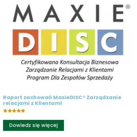
Raport zachowań MaxieDISC® Zarządzanie
relacjami z Klientami
Oceniono
5.00
Dowiedz się więcej
na 5