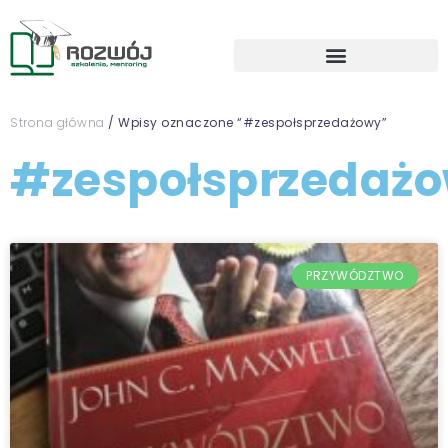
Strona główna
/ Wpisy oznaczone “#zespołsprzedażowy”
#zespołsprzedaż
PRZYWÓDZTWO