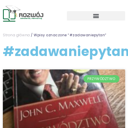
Strona główna
/ Wpisy oznaczone “#zadawaniepytan”
#zadawaniepyta
PRZYWÓDZTWO