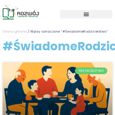
Strona główna
/ Wpisy oznaczone “#ŚwiadomeRodzicielstwo”
#ŚwiadomeRodzic
PRZYWÓDZTWO