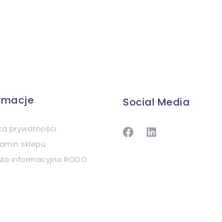
ormacje
Social Media
yka prywatności
amin sklepu
ula informacyjna RODO