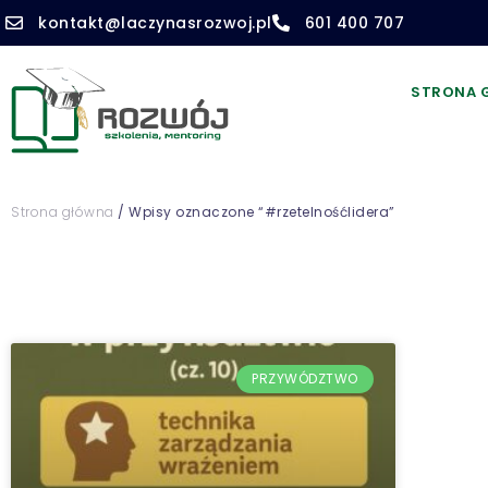
kontakt@laczynasrozwoj.pl
601 400 707
STRONA 
Strona główna
/ Wpisy oznaczone “#rzetelnośćlidera”
PRZYWÓDZTWO