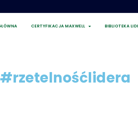
GŁÓWNA
CERTYFIKACJA MAXWELL
BIBLIOTEKA LI
#rzetelnośćlidera