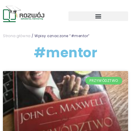
Strona główna
/ Wpisy oznaczone “#mentor”
#mentor
PRZYWÓDZTWO