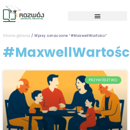
Strona główna
/ Wpisy oznaczone “#MaxwellWartości”
#MaxwellWartośc
PRZYWÓDZTWO