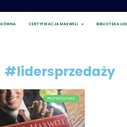
GŁÓWNA
CERTYFIKACJA MAXWELL
BIBLIOTEKA LI
#lidersprzedaży
PRZYWÓDZTWO