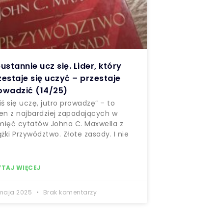
eustannie ucz się. Lider, który
zestaje się uczyć – przestaje
owadzić (14/25)
iś się uczę, jutro prowadzę” – to
en z najbardziej zapadających w
ięć cytatów Johna C. Maxwella z
ążki Przywództwo. Złote zasady. I nie
z
YTAJ WIĘCEJ
maja 2025
Brak komentarzy