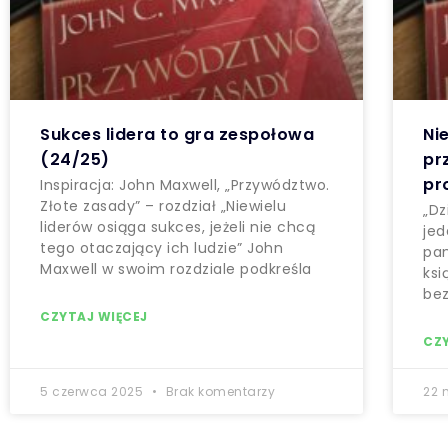
Sukces lidera to gra zespołowa
Ni
(24/25)
pr
pr
Inspiracja: John Maxwell, „Przywództwo.
Złote zasady” – rozdział „Niewielu
„Dz
liderów osiąga sukces, jeżeli nie chcą
jed
tego otaczający ich ludzie” John
pam
Maxwell w swoim rozdziale podkreśla
ksi
be
CZYTAJ WIĘCEJ
CZ
5 czerwca 2025
Brak komentarzy
22 