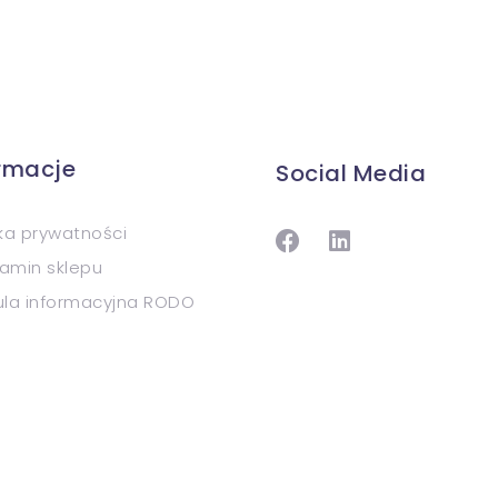
ormacje
Social Media
yka prywatności
amin sklepu
ula informacyjna RODO