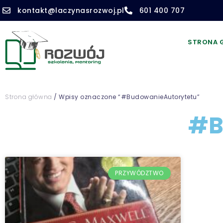
kontakt@laczynasrozwoj.pl
601 400 707
STRONA 
Strona główna
/ Wpisy oznaczone “#BudowanieAutorytetu”
#B
PRZYWÓDZTWO