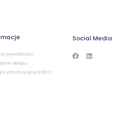
ormacje
Social Media
yka prywatności
amin sklepu
ula informacyjna RODO