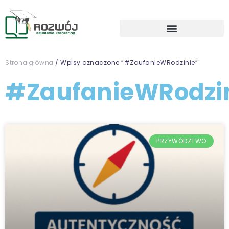
Strona główna
/ Wpisy oznaczone “#ZaufanieWRodzinie”
#ZaufanieWRodzi
PRZYWÓDZTWO