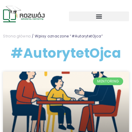
Strona główna
/ Wpisy oznaczone “#AutorytetOjca”
#AutorytetOjca
MENTORING