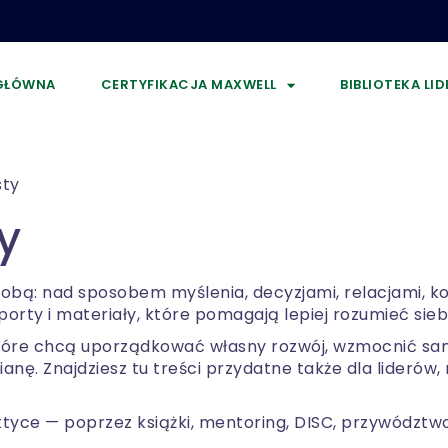
GŁÓWNA
CERTYFIKACJA MAXWELL
BIBLIOTEKA LI
sty
y
bą: nad sposobem myślenia, decyzjami, relacjami, ko
aporty i materiały, które pomagają lepiej rozumieć siebie
 które chcą uporządkować własny rozwój, wzmocnić sa
anę. Znajdziesz tu treści przydatne także dla lideró
raktyce — poprzez książki, mentoring, DISC, przywództ