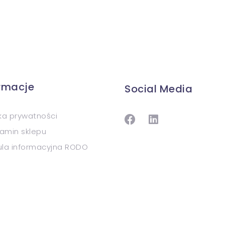
ormacje
Social Media
yka prywatności
amin sklepu
ula informacyjna RODO