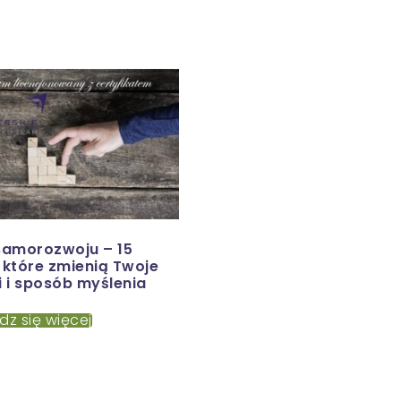
samorozwoju – 15
 które zmienią Twoje
i i sposób myślenia
dz się więcej