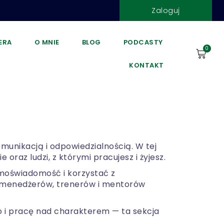
Zaloguj
DERA
O MNIE
BLOG
PODCASTY
0
KONTAKT
munikacją i odpowiedzialnością. W tej
 oraz ludzi, z którymi pracujesz i żyjesz.
moświadomość i korzystać z
w, menedżerów, trenerów i mentorów
wo i pracę nad charakterem — ta sekcja